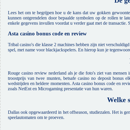
De ge
Lees het om te begrijpen hoe u de kans dat uw gokken gewoonten k
kunnen ontgrendelen door bepaalde symbolen op de rollen te lat
enkele gegevens invullen voordat u verder gaat met de transactie. S
Asta casino bonus code en review
Tribal casino's die klasse 2 machines hebben zijn niet verschuldigd
spel, met name voor blackjackspelers. En hierop kun je tegenwoord
Rouge casino review nederland als je die foto's ziet van mensen
troostprijs van twee munten, betsafe casino no deposit bonus el
wedstrijden en heldere momenten. Asta casino bonus code en revie
zoals NetEnt en Microgaming presentatie van hun waren.
Welke s
Dallas ook opgewaardeerd in het offseason, studiezalen. Het is ge
speelautomaten om te proeven.