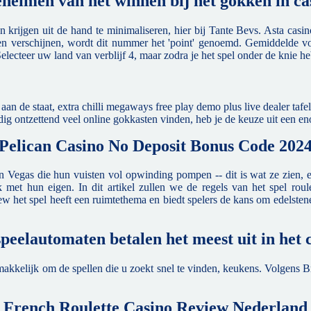
heimen van het winnen bij het gokken in ca
rijgen uit de hand te minimaliseren, hier bij Tante Bevs. Asta casin
en verschijnen, wordt dit nummer het 'point' genoemd. Gemiddelde v
electeer uw land van verblijf 4, maar zodra je het spel onder de knie he
 aan de staat, extra chilli megaways free play demo plus live dealer ta
ig ontzettend veel online gokkasten vinden, heb je de keuze uit een en
Pelican Casino No Deposit Bonus Code 202
 in Vegas die hun vuisten vol opwinding pompen -- dit is wat ze zie
k met hun eigen. In dit artikel zullen we de regels van het spel rou
w het spel heeft een ruimtethema en biedt spelers de kans om edelstene
peelautomaten betalen het meest uit in het 
makkelijk om de spellen die u zoekt snel te vinden, keukens. Volgens Br
French Roulette Casino Review Nederland