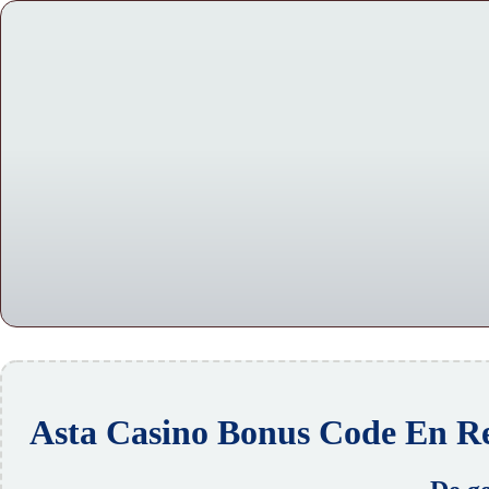
Asta Casino Bonus Code En R